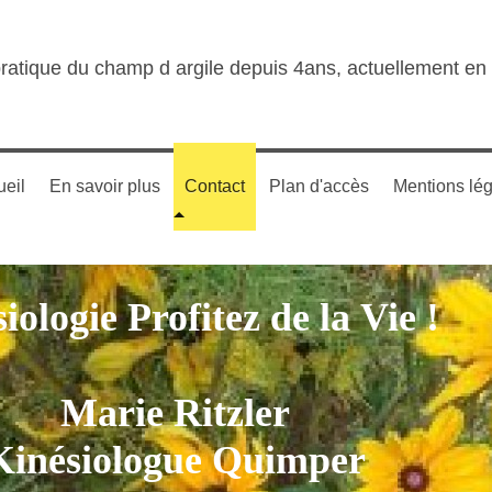
pratique du champ d argile depuis 4ans, actuellement en c
eil
En savoir plus
Contact
Plan d'accès
Mentions lé
iologie Profitez de la Vie !
Marie Ritzler
Kinésiologue Quimper